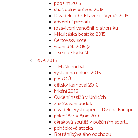
podzim 2015
strašidelný průvod 2015
Divadelní představení - Výročí 2015
adventní jarmark
rozsvícení vánočního stromku
Mikulášská besídka 2015
Čertovský kotel
vítání dětí 2015 (2)
1. seloutský košt
ROK 2016
1. Maškarní bál
výstup na chlum 2016
ples OÚ
dětský karneval 2016
hrkání 2016
Cvičení hasičů v Určicích
zavěšování budek
divadelní vystoupení - Dva na kanapi
pálení čarodějnic 2016
okrsková soutěž v požárním sportu
pohádková stezka
Bourání bývalého obchodu