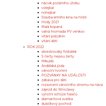
nácvik požárního útoku
volejbal
nohejbal
Stavba letního kina na hřišti
Hody 2021
Malá kopaná
valná hromada PV venkov
vítání prázdnin
vítání dětí
ROK 2022
silvestrovský fotbálek
S čerty nejsou žerty
Mikuláš
Andělská jízda
vánoční tvoření
POZVÁNKY NA UDÁLOSTI
zábava pro děti
rozsvícení vánočního stromu na návsi
zájezd do Wroclawy
výroční schůze hasičů
diamantová svatba
dušičkový pochod