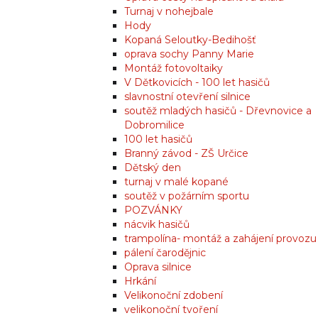
Turnaj v nohejbale
Hody
Kopaná Seloutky-Bedihošť
oprava sochy Panny Marie
Montáž fotovoltaiky
V Dětkovicích - 100 let hasičů
slavnostní otevření silnice
soutěž mladých hasičů - Dřevnovice a
Dobromilice
100 let hasičů
Branný závod - ZŠ Určice
Dětský den
turnaj v malé kopané
soutěž v požárním sportu
POZVÁNKY
nácvik hasičů
trampolína- montáž a zahájení provozu
pálení čarodějnic
Oprava silnice
Hrkání
Velikonoční zdobení
velikonoční tvoření