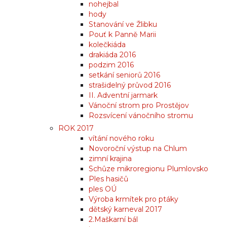
nohejbal
hody
Stanování ve Žlibku
Pouť k Panně Marii
kolečkiáda
drakiáda 2016
podzim 2016
setkání seniorů 2016
strašidelný průvod 2016
II. Adventní jarmark
Vánoční strom pro Prostějov
Rozsvícení vánočního stromu
ROK 2017
vítání nového roku
Novoroční výstup na Chlum
zimní krajina
Schůze mikroregionu Plumlovsko
Ples hasičů
ples OÚ
Výroba krmítek pro ptáky
dětský karneval 2017
2.Maškarní bál