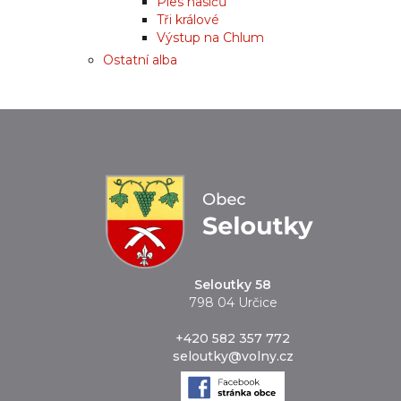
Ples hasičů
Tři králové
Výstup na Chlum
Ostatní alba
Seloutky 58
798 04 Určice
+420 582 357 772
seloutky@volny.cz