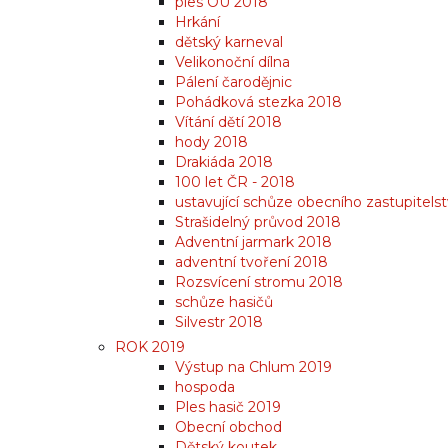
ples OÚ 2018
Hrkání
dětský karneval
Velikonoční dílna
Pálení čarodějnic
Pohádková stezka 2018
Vítání dětí 2018
hody 2018
Drakiáda 2018
100 let ČR - 2018
ustavující schůze obecního zastupitels
Strašidelný průvod 2018
Adventní jarmark 2018
adventní tvoření 2018
Rozsvícení stromu 2018
schůze hasičů
Silvestr 2018
ROK 2019
Výstup na Chlum 2019
hospoda
Ples hasič 2019
Obecní obchod
Dětský koutek