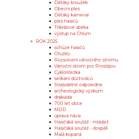
Dětský kroužek
Obecní ples
Dětský karneval
ples hasičů
Tříkrálové sbírka
výstup na Chlum
ROK 2025
schůze hasičů
Otužilci
Rozsvícení vánočního stromu
Vánoční strom pro Prostějov
Cyklostezka
setkání důchodců
Strašidelné odpoledne
archeologický výzkum
drakiáda
700 let obce
MDD
úprava návsi
Hasičská soutěž - mládež
Hasičská soutěž - dospělí
Malá kopaná