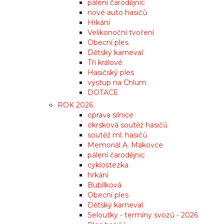
pálení čarodějnic
nové auto hasičů
Hrkání
Velikonoční tvoření
Obecní ples
Dětský karneval
Tři králové
Hasičský ples
výstup na Chlum
DOTACE
ROK 2026
oprava silnice
okrsková soutěž hasičů
soutěž ml. hasičů
Memoriál A. Makovce
pálení čarodějnic
cyklostezka
hrkání
Bubílková
Obecní ples
Dětský karneval
Seloutky - termíny svozů - 2026