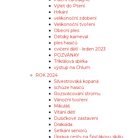
Výlet do Ptení
Hrkání
velikonoční zdobení
Velikonoční tvoření
Obecní ples
Dětský karneval
ples hasičů
cvičení dětí - leden 2023
POZVÁNKY
Tříkrálová sbírka
výstup na Chlum
ROK 2024
Silvestrovská kopaná
schůze hasičů
Rozsvěcování stromu
Vánoční tvoření
Mikuláš
Vítání dětí
Dušičkové zastavení
Drakiáda
Setkání seniorů
Úprava cesty na Špičákovu skálu