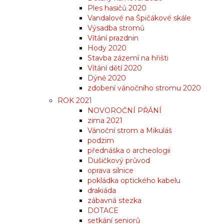
Ples hasičů 2020
Vandalové na Špičákové skále
Výsadba stromů
Vítání prazdnin
Hody 2020
Stavba zázemí na hřišti
Vítání dětí 2020
Dýně 2020
zdobení vánočního stromu 2020
ROK 2021
NOVOROČNÍ PŘÁNÍ
zima 2021
Vánoční strom a Mikuláš
podzim
přednáška o archeologii
Dušičkový průvod
oprava silnice
pokládka optického kabelu
drakiáda
zábavná stezka
DOTACE
setkání seniorů