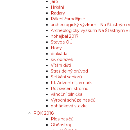
jaro
Hrkání
Radary
Pálení čarodějnic
archeologický výzkum - Na Šťastným v 
Archeologický výzkum Na Šťastným v r
nohejbal 2017
Stavba OÚ
Hody
drakiáda
sv. obrázek
Vítání dětí
Strašidelný průvod
Setkání seniorů
III. Adventní jarmark
Rozsvícení stromu
vánoční dílnička
Výroční schůze hasičů
pohádková stezka
ROK 2018
Ples hasičů
Ohňostroj