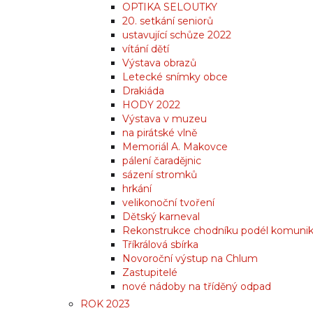
OPTIKA SELOUTKY
20. setkání seniorů
ustavující schůze 2022
vítání dětí
Výstava obrazů
Letecké snímky obce
Drakiáda
HODY 2022
Výstava v muzeu
na pirátské vlně
Memoriál A. Makovce
pálení čaradějnic
sázení stromků
hrkání
velikonoční tvoření
Dětský karneval
Rekonstrukce chodníku podél komuni
Tříkrálová sbírka
Novoroční výstup na Chlum
Zastupitelé
nové nádoby na tříděný odpad
ROK 2023