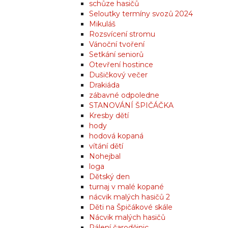
schůze hasičů
Seloutky termíny svozů 2024
Mikuláš
Rozsvícení stromu
Vánoční tvoření
Setkání seniorů
Otevření hostince
Dušičkový večer
Drakiáda
zábavné odpoledne
STANOVÁNÍ ŠPIČÁČKA
Kresby dětí
hody
hodová kopaná
vítání dětí
Nohejbal
loga
Dětský den
turnaj v malé kopané
nácvik malých hasičů 2
Děti na Špičákové skále
Nácvik malých hasičů
Pálení čarodějnic