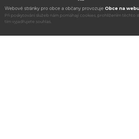
Webové stránky pro obce a občany provozuje
Obce na webu 
Při poskytování služeb nám pomáhají cookies, prohlížením těchto s
tím vyjadřujete souhlas.