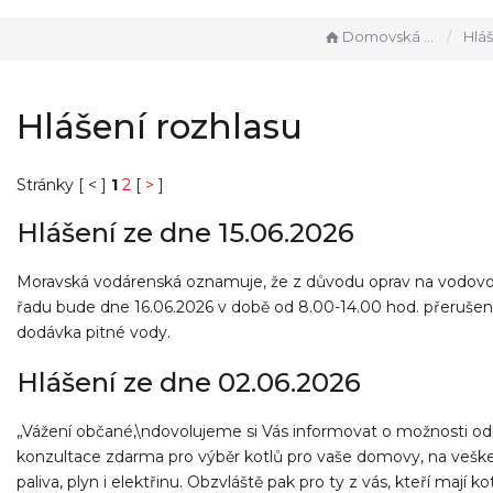
Domovská stránka
Hlášen
Hlášení rozhlasu
Stránky [ < ]
1
2
[
>
]
Hlášení ze dne 15.06.2026
Moravská vodárenská oznamuje, že z důvodu oprav na vodov
řadu bude dne 16.06.2026 v době od 8.00-14.00 hod. přeruše
dodávka pitné vody.
Hlášení ze dne 02.06.2026
„Vážení občané,\ndovolujeme si Vás informovat o možnosti o
konzultace zdarma pro výběr kotlů pro vaše domovy, na veške
paliva, plyn i elektřinu. Obzvláště pak pro ty z vás, kteří mají ko