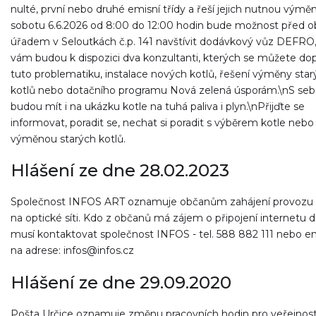
nulté, první nebo druhé emisní třídy a řeší jejich nutnou výmě
sobotu 6.6.2026 od 8:00 do 12:00 hodin bude možnost před 
úřadem v Seloutkách č.p. 141 navštívit dodávkový vůz DEFRO
vám budou k dispozici dva konzultanti, kterých se můžete do
tuto problematiku, instalace nových kotlů, řešení výměny star
kotlů nebo dotačního programu Nová zelená úsporám.\nS se
budou mít i na ukázku kotle na tuhá paliva i plyn.\nPřijďte se
informovat, poradit se, nechat si poradit s výběrem kotle nebo
výměnou starých kotlů.
Hlášení ze dne 28.02.2023
Společnost INFOS ART oznamuje občanům zahájení provozu 
na optické síti. Kdo z občanů má zájem o připojení internetu 
musí kontaktovat společnost INFOS - tel. 588 882 111 nebo 
na adrese: infos@infos.cz
Hlášení ze dne 29.09.2020
Pošta Určice oznamuje změnu pracovních hodin pro veřejnos