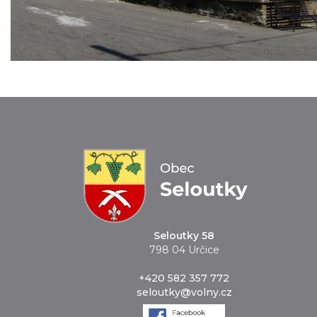
Seloutky 58
798 04 Určice
+420 582 357 772
seloutky@volny.cz