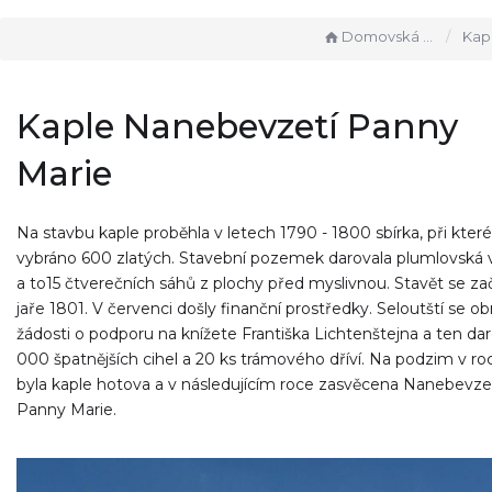
Domovská stránka
Kaple Nanebe
Kaple Nanebevzetí Panny
Marie
Na stavbu kaple proběhla v letech 1790 - 1800 sbírka, při které
vybráno 600 zlatých. Stavební pozemek darovala plumlovská 
a to15 čtverečních sáhů z plochy před myslivnou. Stavět se za
jaře 1801. V červenci došly finanční prostředky. Seloutští se obrá
žádosti o podporu na knížete Františka Lichtenštejna a ten dar
000 špatnějších cihel a 20 ks trámového dříví. Na podzim v r
byla kaple hotova a v následujícím roce zasvěcena Nanebevze
Panny Marie.