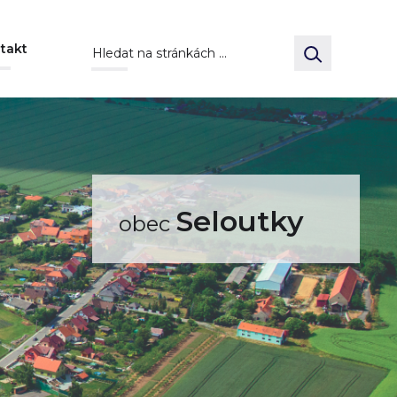
takt
Seloutky
obec