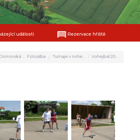
zející události
Rezervace hřiště
Domovská stránka
Fotoalba
Turnaje v nohejbalu
nohejbal 2006