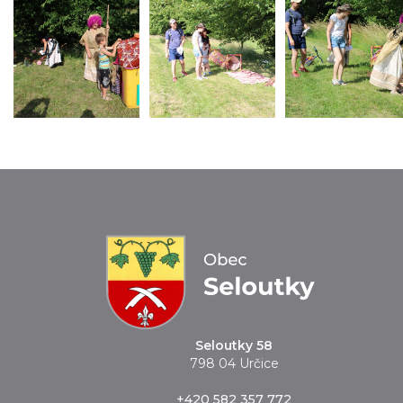
Seloutky 58
798 04 Určice
+420 582 357 772