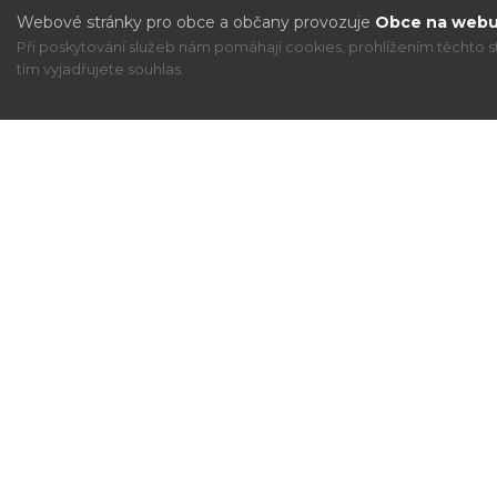
Webové stránky pro obce a občany provozuje
Obce na webu 
Při poskytování služeb nám pomáhají cookies, prohlížením těchto s
tím vyjadřujete souhlas.