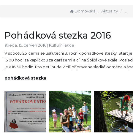
Domovská stránka
Aktuality
Pohádková stezka 2016
středa, 15. červen 2016 |
Kulturní akce
V sobotu 25. černa se uskuteční 3. ročník pohádkové stezky. Start je
15.00 hod. za kapličkou za garážemi a cíl na Špičákové skále. Posled
je v 16.30 hodin. Pro deti bude v cíli připravena sladká odměna a šp
pohádková stezka