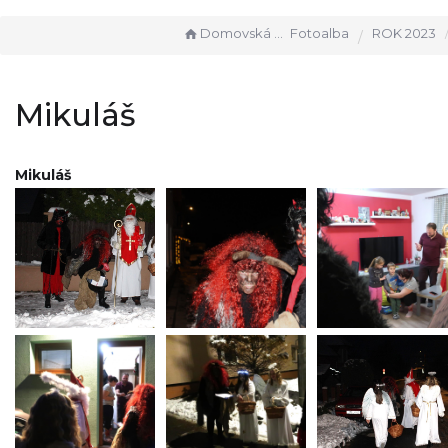
Domovská stránka
Fotoalba
ROK 2023
Mikuláš
Mikuláš