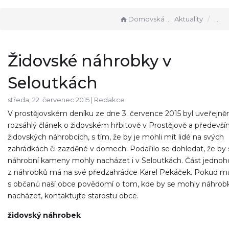
Domovská stránka
Aktuality
Židovské náhrobky v
Seloutkách
středa, 22. červenec 2015 |
Redakce
V prostějovském deníku ze dne 3. července 2015 byl uveřejně
rozsáhlý článek o židovském hřbitově v Prostějově a předevší
židovských náhrobcích, s tím, že by je mohli mít lidé na svých
zahrádkách či zazděné v domech. Podařilo se dohledat, že by 
náhrobní kameny mohly nacházet i v Seloutkách. Část jednoh
z náhrobků má na své předzahrádce Karel Pekáček. Pokud m
s občanů naší obce povědomí o tom, kde by se mohly náhrob
nacházet, kontaktujte starostu obce.
židovský náhrobek