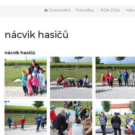
Domovská stránka
Fotoalba
ROK 2024
nácv
nácvik hasičů
nácvik hasičů