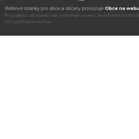
Webové stránky pro obce a občany provozuje
Obce na webu 
Při poskytování služeb nám pomáhají cookies, prohlížením těchto s
tím vyjadřujete souhlas.