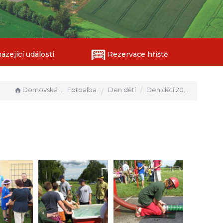
zející události
Rezervace hřiště
Domovská stránka
Fotoalba
Den dětí
Den dětí 2009