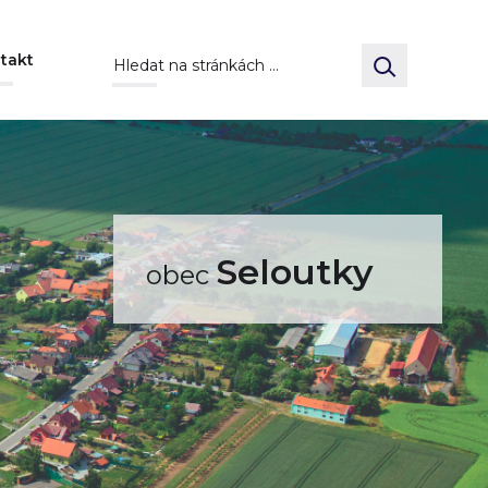
takt
Seloutky
obec