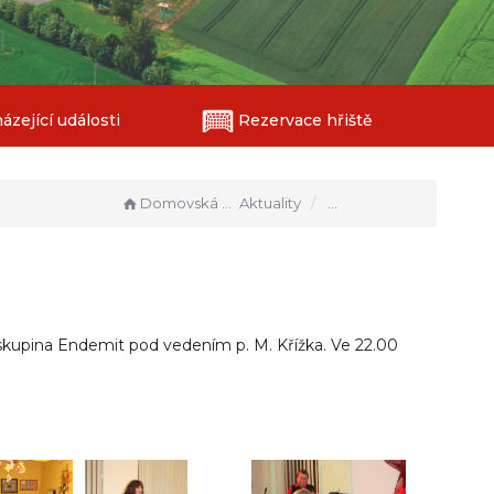
zející události
Rezervace hřiště
Ples obecního úřadu
Domovská stránka
Aktuality
 skupina Endemit pod vedením p. M. Křížka. Ve 22.00