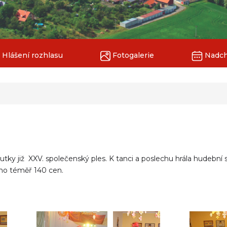
Hlášení rozhlasu
Fotogalerie
Nadchá
utky již XXV. společenský ples. K tanci a poslechu hrála hudební
eno téměř 140 cen.