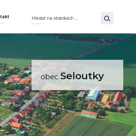
takt
Seloutky
obec