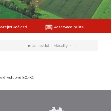
zející události
Rezervace hřiště
Ples obecního úřadu
Domovská stránka
Aktuality
elé, vstupné 80,-Kč.