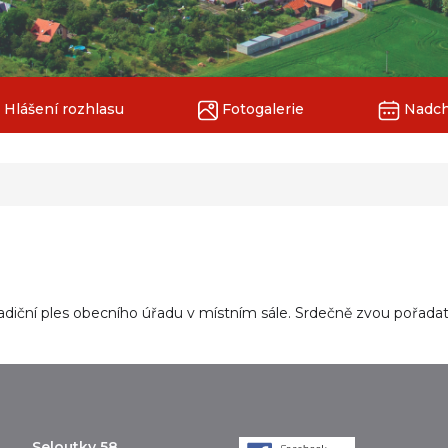
Hlášení rozhlasu
Fotogalerie
Nadchá
adiční ples obecního úřadu v místním sále. Srdečně zvou pořadat
Seloutky 58