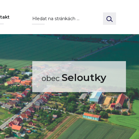
takt
Seloutky
obec