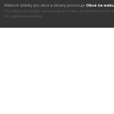
Webové stránky pro obce a občany provozuje
Obce na webu 
Při poskytování služeb nám pomáhají cookies, prohlížením těchto s
tím vyjadřujete souhlas.