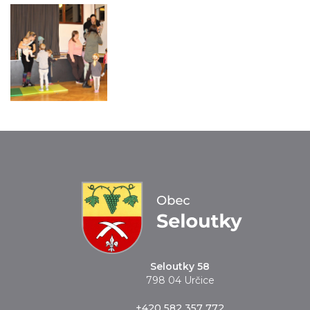
Seloutky 58
798 04 Určice
+420 582 357 772