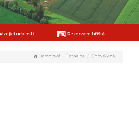
zející události
Rezervace hřiště
Domovská stránka
Fotoalba
Židovský náhrobek