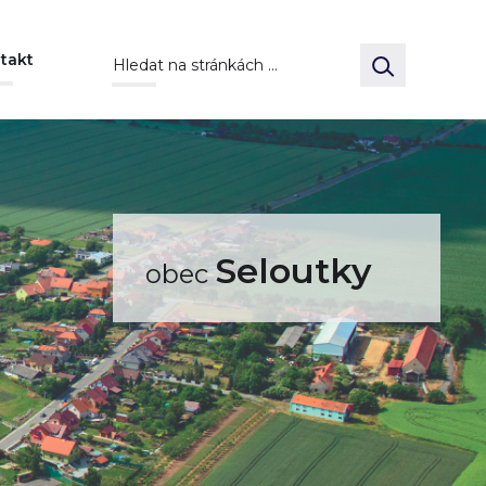
takt
Seloutky
obec