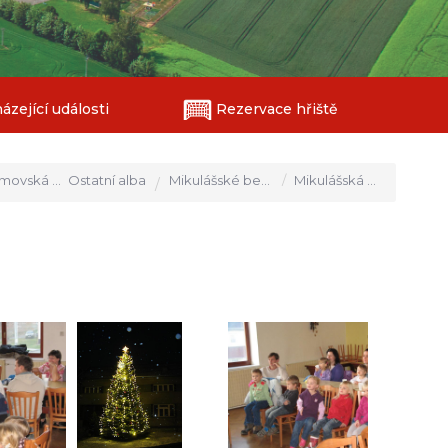
zející události
Rezervace hřiště
vská stránka
Ostatní alba
Mikulášské besídky
Mikulášská besídka 2012