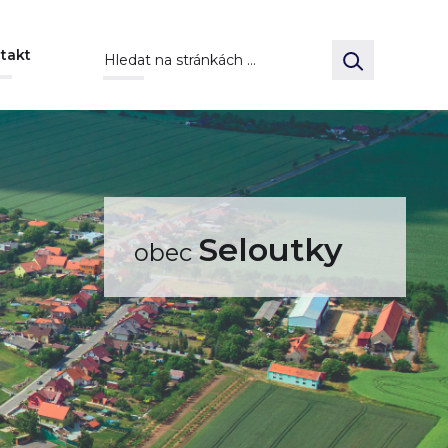
takt
Seloutky
obec