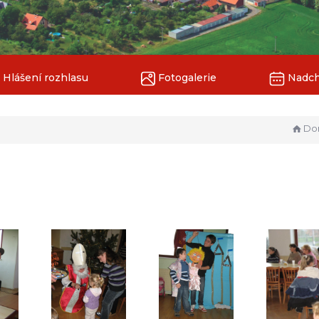
Hlášení rozhlasu
Fotogalerie
Nadchá
Domo