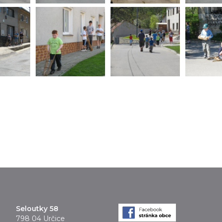
Seloutky 58
798 04 Určice