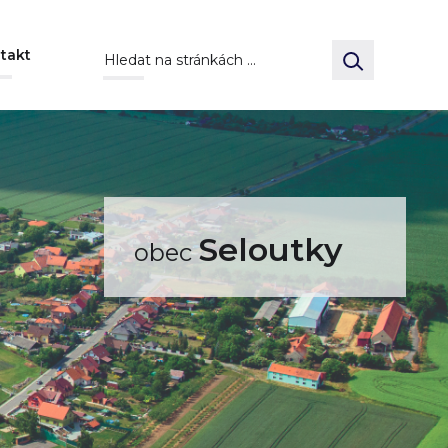
takt
Seloutky
obec