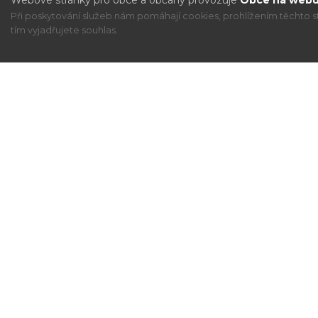
Webové stránky pro obce a občany provozuje
Obce na webu 
Při poskytování služeb nám pomáhají cookies, prohlížením těchto s
tím vyjadřujete souhlas.