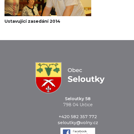
Ustavující zasedání 2014
Seloutky 58
798 04 Určice
+420 582 357 772
seloutky@volny.cz