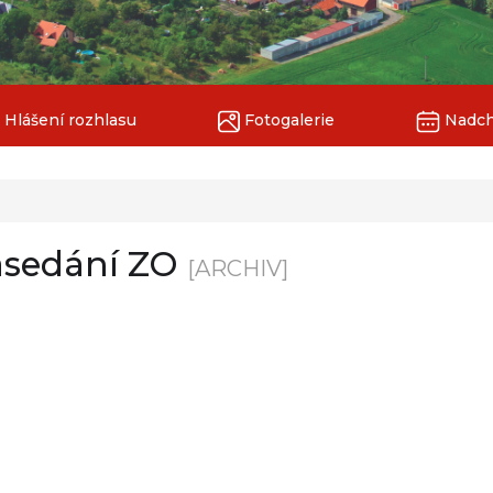
Hlášení rozhlasu
Fotogalerie
Nadchá
zasedání ZO
[ARCHIV]