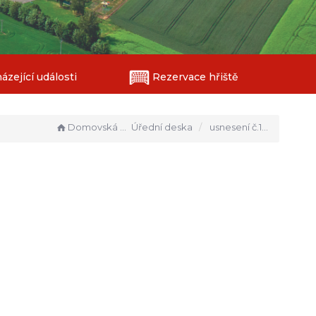
zející události
Rezervace hřiště
Domovská stránka
Úřední deska
usnesení č.1/2018 z veř.zasedání ZO