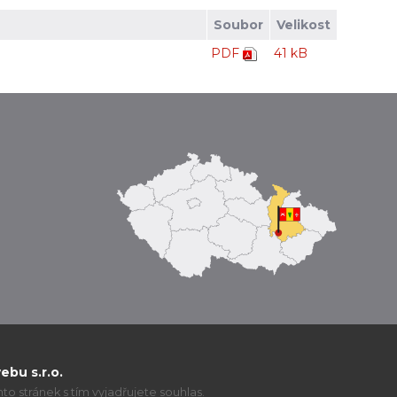
Soubor
Velikost
PDF
41 kB
bu s.r.o.
o stránek s tím vyjadřujete souhlas.