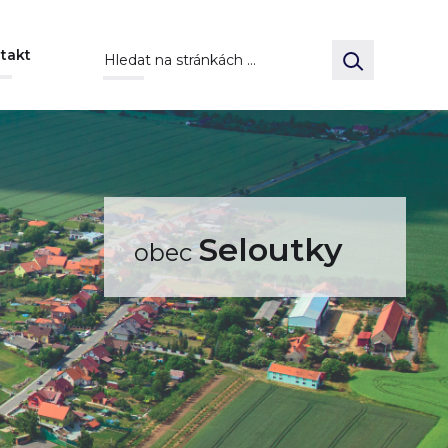
takt
Seloutky
obec