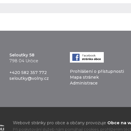
Seloutky 58
798 04 Určice
Prohlášení o přístupnosti
+420 582 357 772
Mapa stránek
seloutky@volny.cz
Administrace
Webové stránky pro obce a občany provozuje
Obce na we
Při poskytování služeb nám pomáhají cookies, prohlížením těcht