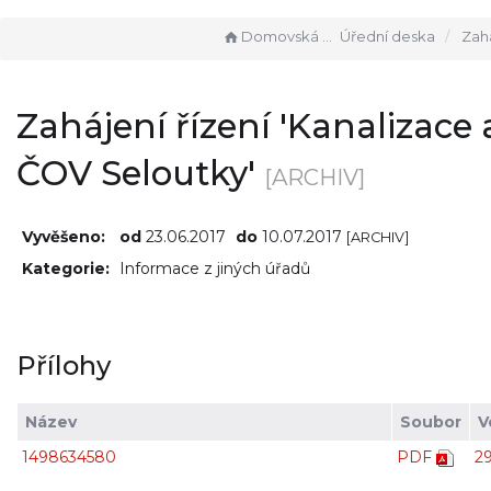
Domovská stránka
Úřední deska
Zahájení řízení 
Zahájení řízení 'Kanalizace 
ČOV Seloutky'
[ARCHIV]
Vyvěšeno:
od
23.06.2017
do
10.07.2017
[ARCHIV]
Kategorie:
Informace z jiných úřadů
Přílohy
Název
Soubor
V
1498634580
PDF
2