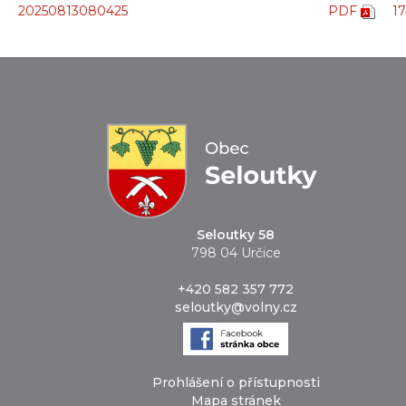
20250813080425
PDF
1
Seloutky 58
798 04 Určice
+420 582 357 772
seloutky@volny.cz
Prohlášení o přístupnosti
Mapa stránek