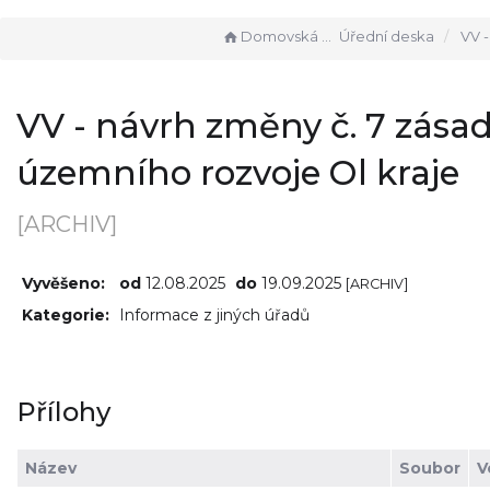
Domovská stránka
Úřední deska
VV - návrh změny č. 
VV - návrh změny č. 7 zása
územního rozvoje Ol kraje
[ARCHIV]
Vyvěšeno:
od
12.08.2025
do
19.09.2025
[ARCHIV]
Kategorie:
Informace z jiných úřadů
Přílohy
Název
Soubor
V