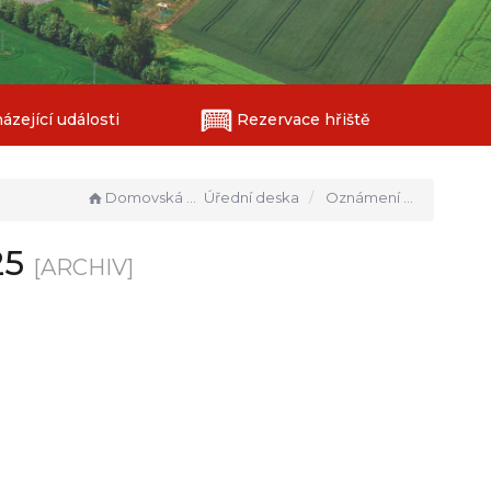
zející události
Rezervace hřiště
Domovská stránka
Úřední deska
Oznámení o vyhlášení právního předpisu - OZV 1_2025
25
[ARCHIV]