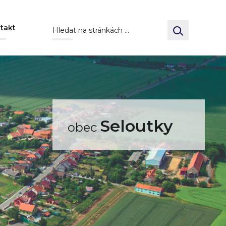
takt
Seloutky
obec