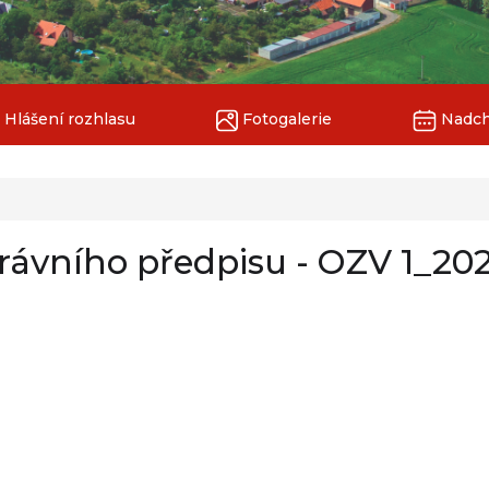
Hlášení rozhlasu
Fotogalerie
Nadchá
rávního předpisu - OZV 1_20