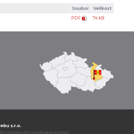
Soubor
Velikost
PDF
74 kB
bu s.r.o.
o stránek s tím vyjadřujete souhlas.