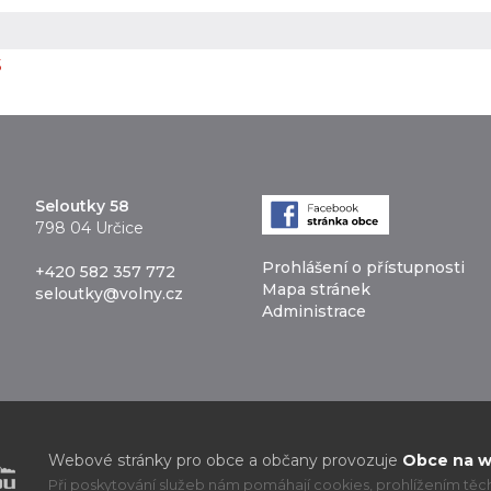
5
Seloutky 58
798 04 Určice
Prohlášení o přístupnosti
+420 582 357 772
Mapa stránek
seloutky@volny.cz
Administrace
Webové stránky pro obce a občany provozuje
Obce na we
Při poskytování služeb nám pomáhají cookies, prohlížením těcht