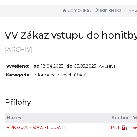
Domovská stránka
Úřední deska
VV Zákaz v
VV Zákaz vstupu do honitb
[ARCHIV]
Vyvěšeno:
od
18.04.2023
do
05.05.2023
[ARCHIV]
Kategorie:
Informace z jiných úřadů
Přílohy
Název
Soubor
V
BRN3C2AF450C771_006711
PDF
6