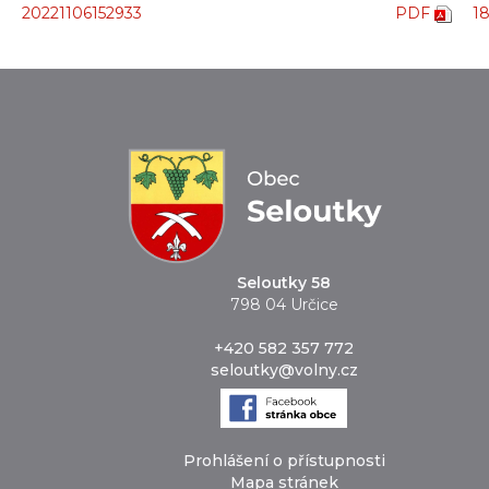
20221106152933
PDF
1
Seloutky 58
798 04 Určice
+420 582 357 772
seloutky@volny.cz
Prohlášení o přístupnosti
Mapa stránek