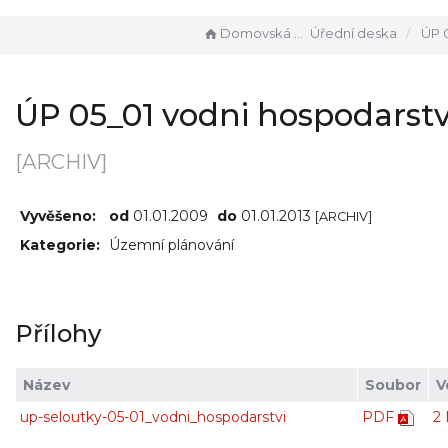
Domovská stránka
Úřední deska
ÚP 05_01 vo
ÚP 05_01 vodni hospodarstv
[ARCHIV]
Vyvěšeno:
od
01.01.2009
do
01.01.2013
[ARCHIV]
Kategorie:
Územní plánování
Přílohy
Název
Soubor
V
up-seloutky-05-01_vodni_hospodarstvi
PDF
2