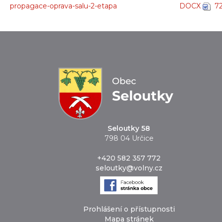
propagace-oprava-salu-2-etapa
DOCX
7
Seloutky 58
798 04 Určice
+420 582 357 772
seloutky@volny.cz
Prohlášení o přístupnosti
Mapa stránek