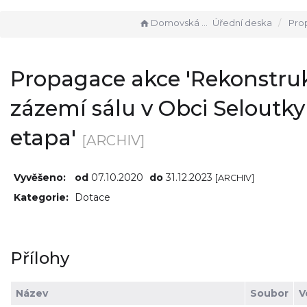
Domovská stránka
Úřední deska
Propagace akce 'Rekonstruk
Propagace akce 'Rekonstru
zázemí sálu v Obci Seloutky 
etapa'
[ARCHIV]
Vyvěšeno:
od
07.10.2020
do
31.12.2023
[ARCHIV]
Kategorie:
Dotace
Přílohy
Název
Soubor
V